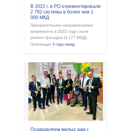
В 2022 г. в РО отремонтировали
2 792 системы в более чем 1
000 МКД
Приоритетными направлениями
капремонта в 2022 году стали
ремонт фасадов (в 177 МКД),
кровли (в 252 МКД) и систем
Публикация
3 года назад
электроснабжения (в 269 МКД).
Существенной оптимизации за�
Поздравляем милых дам с