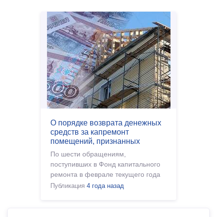
О порядке возврата денежных
средств за капремонт
помещений, признанных
аварийными и подлежащими
По шести обращениям,
сносу
поступивших в Фонд капитального
ремонта в феврале текущего года
от жителей многоквартирного дома
Публикация
4 года назад
уже произведены возвраты.