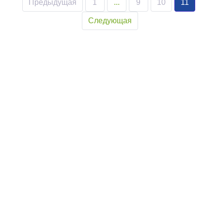
Предыдущая
1
...
9
10
11
Следующая