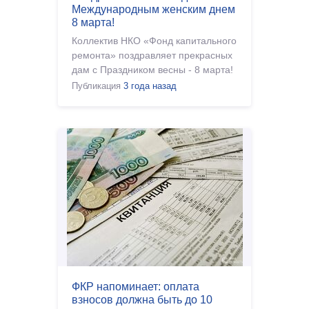
Международным женским днем
8 марта!
Коллектив НКО «Фонд капитального
ремонта» поздравляет прекрасных
дам с Праздником весны - 8 марта!
Желаем Вам удачи, вдохновения и
Публикация
3 года назад
гармонии во всем, что Вас �
ФКР напоминает: оплата
взносов должна быть до 10