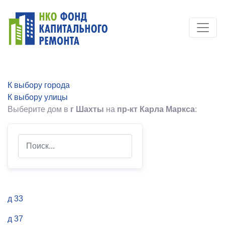
К выбору города
К выбору улицы
Выберите дом в
г Шахты
на
пр-кт Карла Маркса
:
Search
д 33
д 37