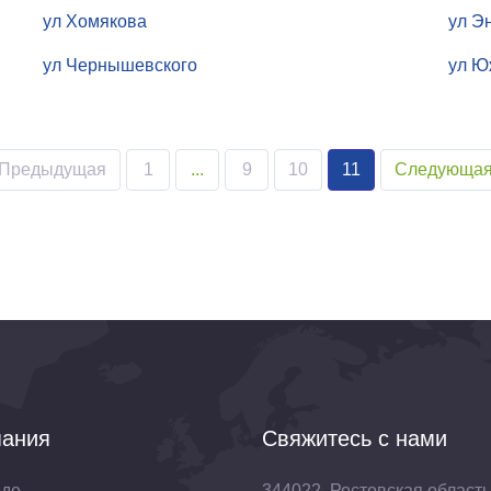
ул Хомякова
ул Э
ул Чернышевского
ул Ю
Предыдущая
1
...
9
10
11
Следующа
ания
Свяжитесь с нами
нде
344022, Ростовская область,