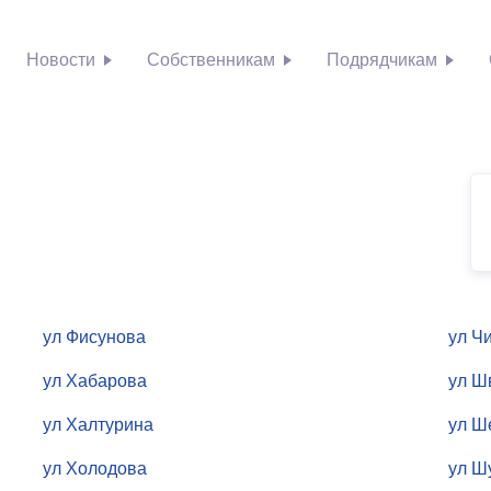
Новости
Собственникам
Подрядчикам
Se
ул Фисунова
ул Ч
ул Хабарова
ул Ш
ул Халтурина
ул Ш
ул Холодова
ул Ш