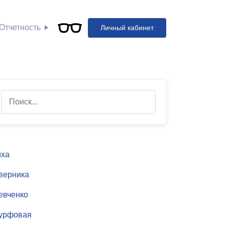
Отчетность
Личный кабинет
arch
иха
верника
евченко
урфовая