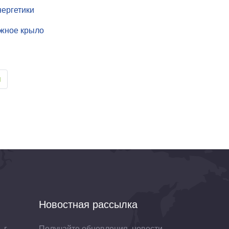
нергетики
жное крыло
я
Новостная рассылка
 г.
Получайте обновления, новости