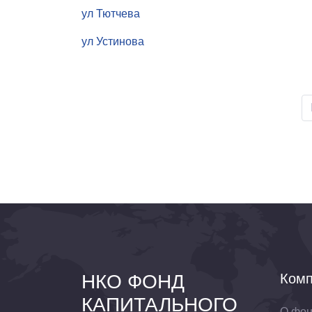
ул Тютчева
ул Устинова
НКО ФОНД
Комп
КАПИТАЛЬНОГО
О фо