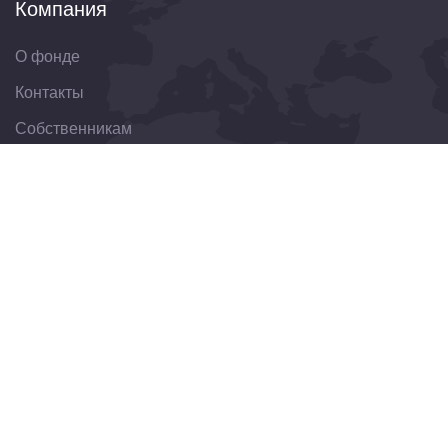
Компания
О фонде
Контакты
Собственникам
Организациям
Свяжитесь с нами
344022, Ростовская область, г. Ростов-на-Дону, ул.
Пушкинская, д. 174
8(863)303-30-75
obraschenie@fondkrro.ru
Новостная рассылка