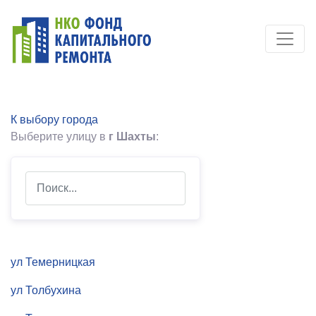
К выбору города
Выберите улицу в
г Шахты
:
Search
ул Темерницкая
ул Толбухина