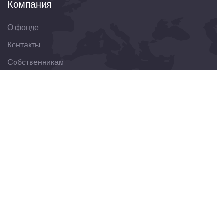
Компания
О фонде
Контакты
Собственникам
Организациям
Свяжитесь с нами
344022, Ростовская область, г. Ростов-на-Дону, ул.
Пушкинская, д. 174
8(863)303-30-75
obraschenie@fondkrro.ru
Новостная рассылка