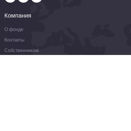
Компания
О фонде
Контакты
Собственникам
Организациям
Свяжитесь с нами
344022, Ростовская область, г. Ростов-на-Дону, ул.
Пушкинская, д. 174
8(863)303-30-75
obraschenie@fondkrro.ru