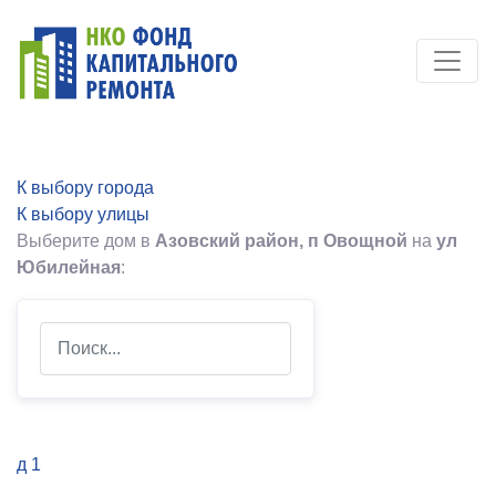
К выбору города
К выбору улицы
Выберите дом в
Азовский район, п Овощной
на
ул
Юбилейная
:
Search
д 1