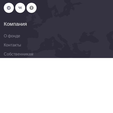
Компания
О фонде
Контакты
Собственникам
Организациям
Свяжитесь с нами
344022, Ростовская область, г. Ростов-на-Дону, ул.
Пушкинская, д. 174
8(863)303-30-75
obraschenie@fondkrro.ru