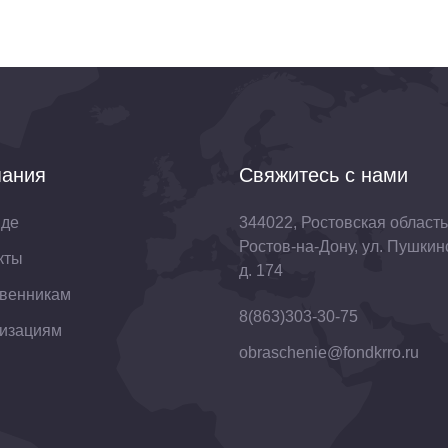
ания
Свяжитесь с нами
нде
344022, Ростовская область,
Ростов-на-Дону, ул. Пушкин
кты
д. 174
венникам
8(863)303-30-75
изациям
obraschenie@fondkrro.ru