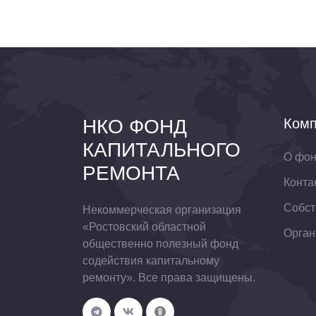
НКО ФОНД
Комп
КАПИТАЛЬНОГО
О фо
РЕМОНТА
Конта
Собст
Некоммерческая организация
«Ростовский областной
Орган
общественно полезный фонд
содействия капитальному
ремонту». Все права защищены.