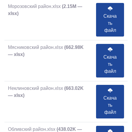
Морозовский район.xlsx
(2.15M —
xlsx)
Скача
ть
файл
Мясниковский район.xlsx
(662.98K
— xlsx)
Скача
ть
файл
Неклиновский район.xlsx
(663.02K
— xlsx)
Скача
ть
файл
Обливский район.xlsx
(438.02K —