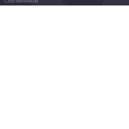
Собственникам
Организациям
Свяжитесь с нами
344022, Ростовская область, г. Ростов-на-Дону, ул.
Пушкинская, д. 174
8(863)303-30-75
obraschenie@fondkrro.ru
Новостная рассылка
Получайте обновления, новости или события на свою
почту.