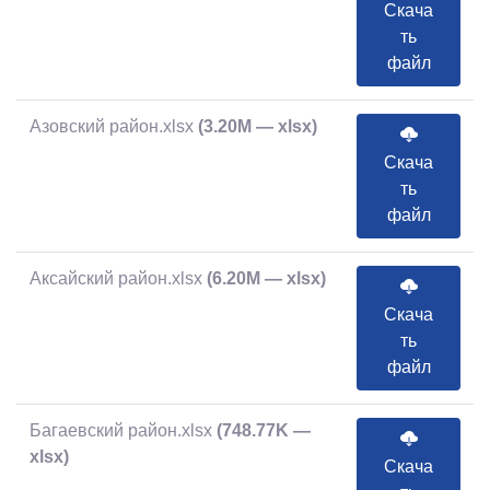
Скача
ть
файл
Азовский район.xlsx
(3.20M — xlsx)
Скача
ть
файл
Аксайский район.xlsx
(6.20M — xlsx)
Скача
ть
файл
Багаевский район.xlsx
(748.77K —
xlsx)
Скача