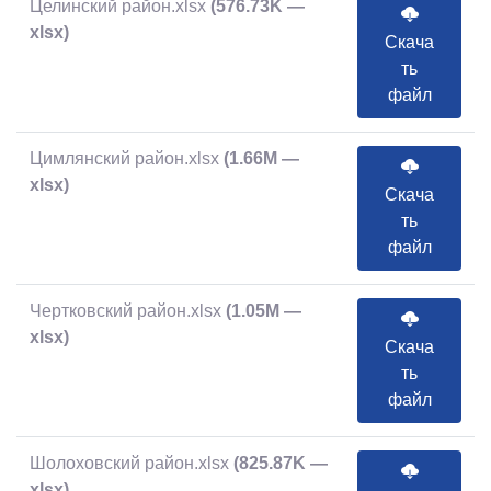
Целинский район.xlsx
(576.73K —
xlsx)
Скача
ть
файл
Цимлянский район.xlsx
(1.66M —
xlsx)
Скача
ть
файл
Чертковский район.xlsx
(1.05M —
xlsx)
Скача
ть
файл
Шолоховский район.xlsx
(825.87K —
xlsx)