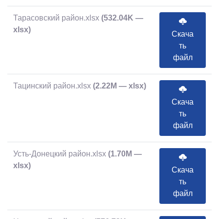
Тарасовский район.xlsx
(532.04K —
xlsx)
Скача
ть
файл
Тацинский район.xlsx
(2.22M — xlsx)
Скача
ть
файл
Усть-Донецкий район.xlsx
(1.70M —
xlsx)
Скача
ть
файл