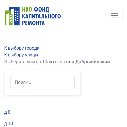
К выбору города
К выбору улицы
Выберите дом в
г Шахты
на
пер Добрынинский
:
Search
д 8
д 10