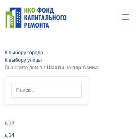
К выбору города
К выбору улицы
Выберите дом в
г Шахты
на
пер Азина
:
Search
д 13
д 14