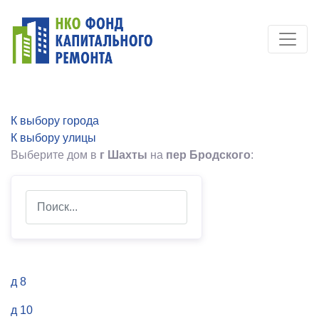
К выбору города
К выбору улицы
Выберите дом в
г Шахты
на
пер Бродского
:
Search
д 8
д 10