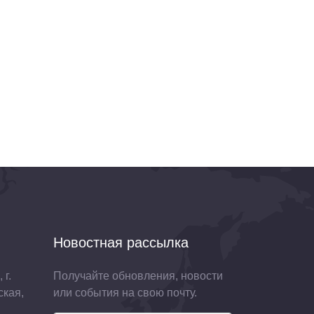
Новостная рассылка
 г.
Получайте обновления, новости
ская,
или события на свою почту.