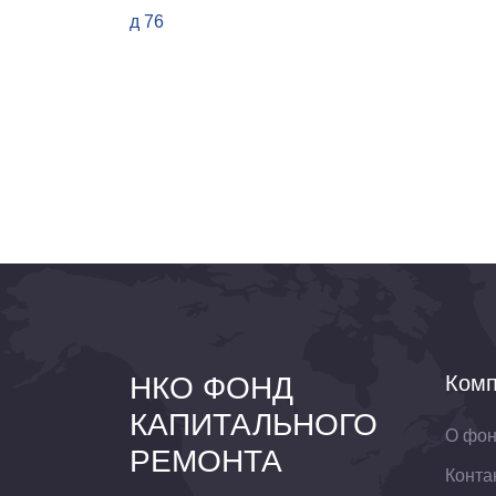
д 76
НКО ФОНД
Комп
КАПИТАЛЬНОГО
О фо
РЕМОНТА
Конта