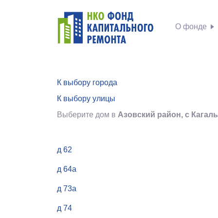
О фонде
К выбору города
К выбору улицы
Выберите дом в
Азовский район, с Кагал
д 62
д 64а
д 73а
д 74