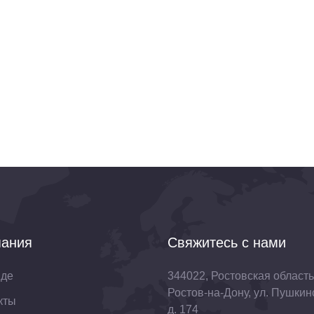
ания
Свяжитесь с нами
нде
344022, Ростовская область,
Ростов-на-Дону, ул. Пушкин
кты
д. 174