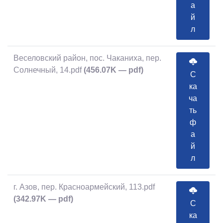
а
й
л
Веселовский район, пос. Чаканиха, пер.
Солнечный, 14.pdf
(456.07K — pdf)
С
ка
ча
ть
ф
а
й
л
г. Азов, пер. Красноармейский, 113.pdf
(342.97K — pdf)
С
ка