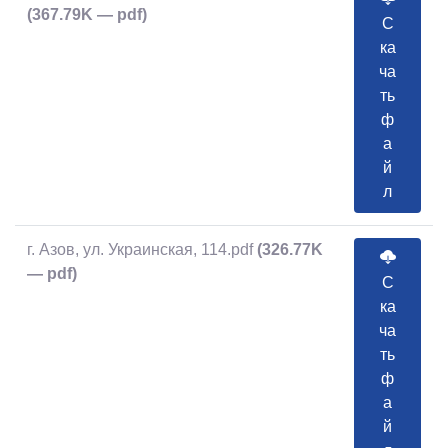
(367.79K — pdf)
С
ка
ча
ть
ф
а
й
л
г. Азов, ул. Украинская, 114.pdf
(326.77K
— pdf)
С
ка
ча
ть
ф
а
й