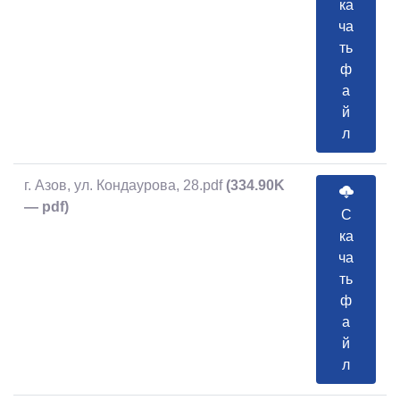
ка
ча
ть
ф
а
й
л
г. Азов, ул. Кондаурова, 28.pdf
(334.90K
— pdf)
С
ка
ча
ть
ф
а
й
л