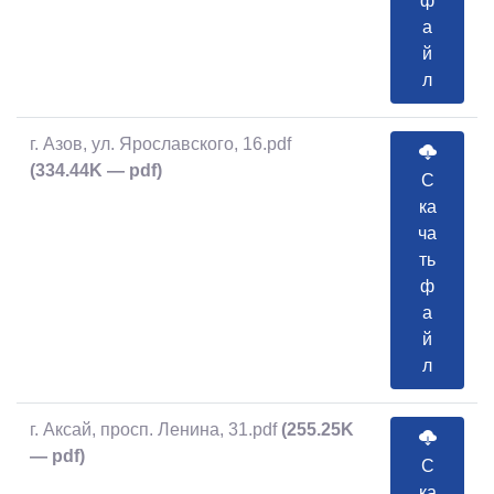
ф
а
й
л
г. Азов, ул. Ярославского, 16.pdf
(334.44K — pdf)
С
ка
ча
ть
ф
а
й
л
г. Аксай, просп. Ленина, 31.pdf
(255.25K
— pdf)
С
ка