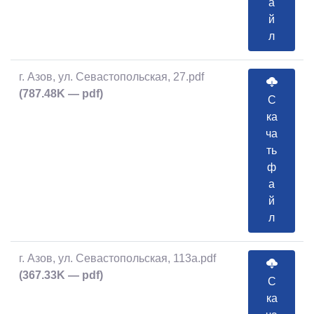
а
й
л
г. Азов, ул. Севастопольская, 27.pdf
(787.48K — pdf)
С
ка
ча
ть
ф
а
й
л
г. Азов, ул. Севастопольская, 113а.pdf
(367.33K — pdf)
С
ка