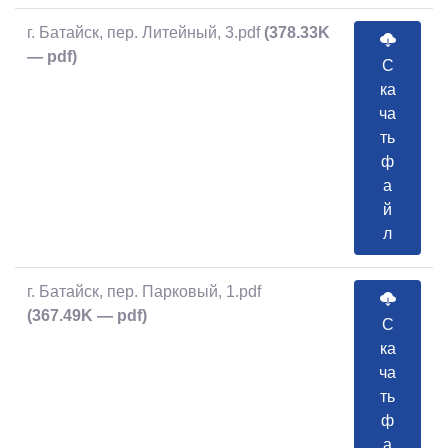
г. Батайск, пер. Литейный, 3.pdf
(378.33K
— pdf)
С
ка
ча
ть
ф
а
й
л
г. Батайск, пер. Парковый, 1.pdf
(367.49K — pdf)
С
ка
ча
ть
ф
а