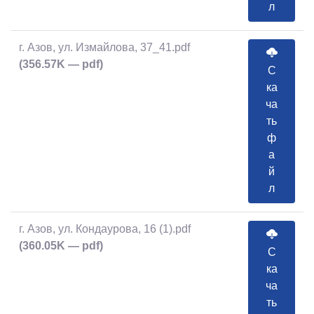
л
г. Азов, ул. Измайлова, 37_41.pdf
(356.57K — pdf)
С
ка
ча
ть
ф
а
й
л
г. Азов, ул. Кондаурова, 16 (1).pdf
(360.05K — pdf)
С
ка
ча
ть