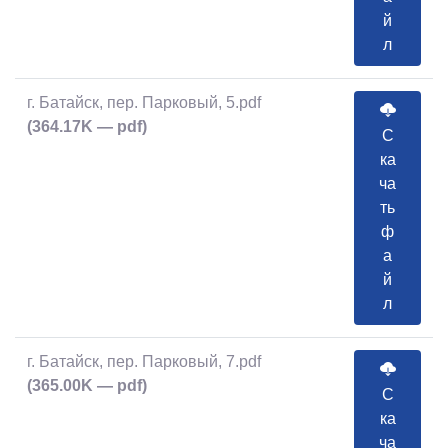
й
л
г. Батайск, пер. Парковый, 5.pdf
(364.17K — pdf)
С
ка
ча
ть
ф
а
й
л
г. Батайск, пер. Парковый, 7.pdf
(365.00K — pdf)
С
ка
ча