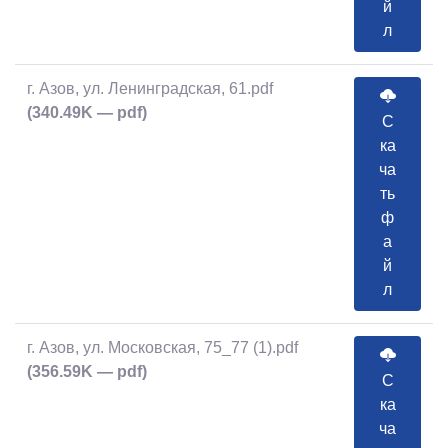
й
л
г. Азов, ул. Ленинградская, 61.pdf
(340.49K — pdf)
С
ка
ча
ть
ф
а
й
л
г. Азов, ул. Московская, 75_77 (1).pdf
(356.59K — pdf)
С
ка
ча