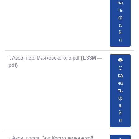
ча
ть
ф
а
й
л
г. Азов, пер. Маяковского, 5.pdf
(1.33M —
pdf)
С
ка
ча
ть
ф
а
й
л
г. Азов, просп. Зои Космодемьянской,