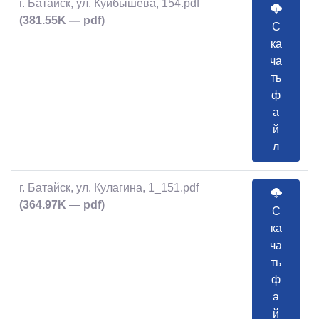
г. Батайск, ул. Куйбышева, 154.pdf
(381.55K — pdf)
С
ка
ча
ть
ф
а
й
л
г. Батайск, ул. Кулагина, 1_151.pdf
(364.97K — pdf)
С
ка
ча
ть
ф
а
й