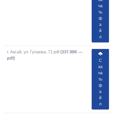
ча
ть
ф
а
й
л
г. Аксай, ул. Гулаева, 72.pdf
(337.98K —
pdf)
С
ка
ча
ть
ф
а
й
л