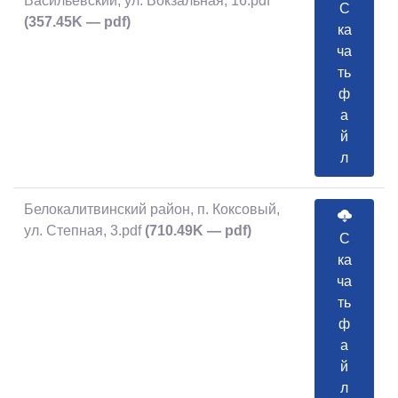
Васильевский, ул. Вокзальная, 16.pdf
С
(357.45K — pdf)
ка
ча
ть
ф
а
й
л
Белокалитвинский район, п. Коксовый,
ул. Степная, 3.pdf
(710.49K — pdf)
С
ка
ча
ть
ф
а
й
л