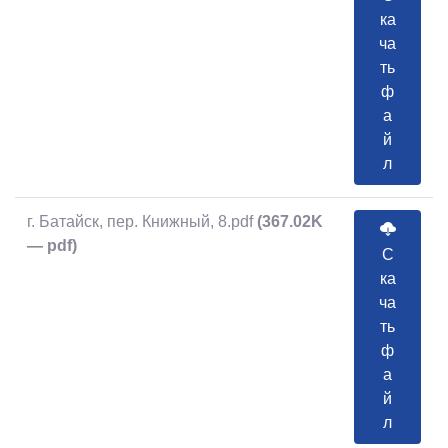
ка
ча
ть
ф
а
й
л
г. Батайск, пер. Книжный, 8.pdf
(367.02K
— pdf)
С
ка
ча
ть
ф
а
й
л