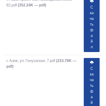
82.pdf
(352.24K — pdf)
С
ка
ча
ть
ф
а
й
л
г. Азов, ул. Генуэзская, 7.pdf
(333.78K —
pdf)
С
ка
ча
ть
ф
а
й