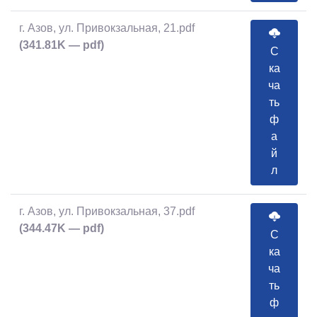
г. Азов, ул. Привокзальная, 21.pdf
(341.81K — pdf)
С
ка
ча
ть
ф
а
й
л
г. Азов, ул. Привокзальная, 37.pdf
(344.47K — pdf)
С
ка
ча
ть
ф