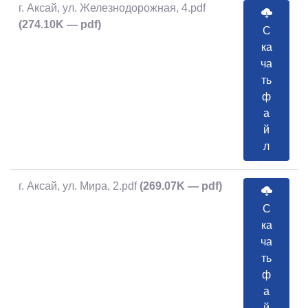
г. Аксай, ул. Железнодорожная, 4.pdf
(274.10K — pdf)
С
ка
ча
ть
ф
а
й
л
г. Аксай, ул. Мира, 2.pdf
(269.07K — pdf)
С
ка
ча
ть
ф
а
й