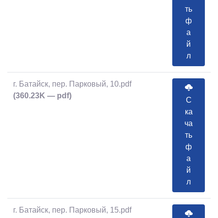
ть
ф
а
й
л
г. Батайск, пер. Парковый, 10.pdf
(360.23K — pdf)
С
ка
ча
ть
ф
а
й
л
г. Батайск, пер. Парковый, 15.pdf