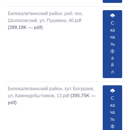
Белокалитвинский район, раб. пос.
Шолоховский, ул. Пушкина, 40.pdf
С
(399.19K — pdf)
ка
ча
ть
ф
а
й
л
Белокалитвинский район, хут. Богураев,
ул. Камнедобытчиков, 13.pdf
(395.75K —
С
pdf)
ка
ча
ть
ф