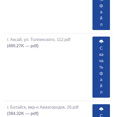
ф
а
й
л
г. Аксай, ул. Толпинского, 112.pdf
(495.27K — pdf)
С
ка
ча
ть
ф
а
й
л
г. Батайск, мкр-н Авиагородок, 26.pdf
(384.32K — pdf)
С