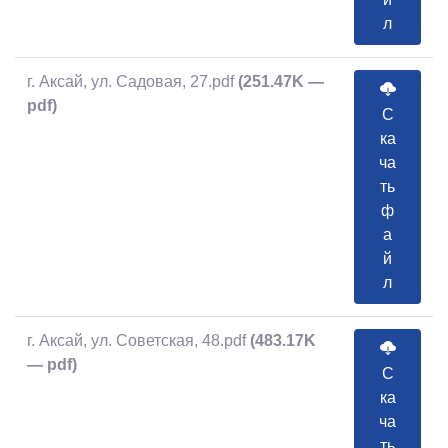
л
г. Аксай, ул. Садовая, 27.pdf
(251.47K —
pdf)
С
ка
ча
ть
ф
а
й
л
г. Аксай, ул. Советская, 48.pdf
(483.17K
— pdf)
С
ка
ча
ть