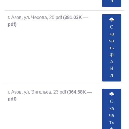
л
г. Азов, ул. Чехова, 20.pdf
(381.03K —
pdf)
С
ка
ча
ть
ф
а
й
л
г. Азов, ул. Энгельса, 23.pdf
(364.58K —
pdf)
С
ка
ча
ть