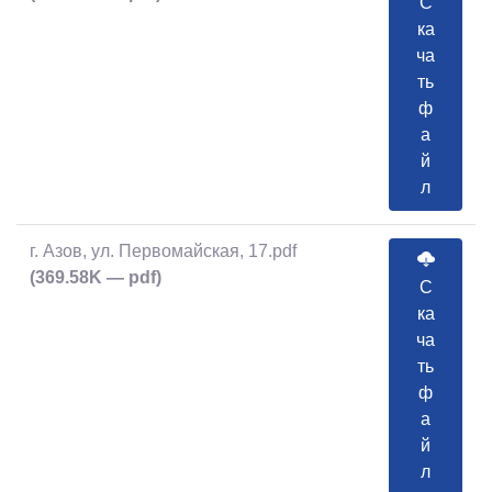
С
ка
ча
ть
ф
а
й
л
г. Азов, ул. Первомайская, 17.pdf
(369.58K — pdf)
С
ка
ча
ть
ф
а
й
л