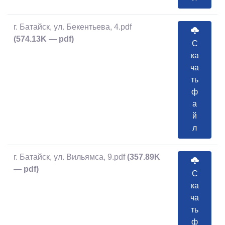
г. Батайск, ул. Бекентьева, 4.pdf
(574.13K — pdf)
С
ка
ча
ть
ф
а
й
л
г. Батайск, ул. Вильямса, 9.pdf
(357.89K
— pdf)
С
ка
ча
ть
ф