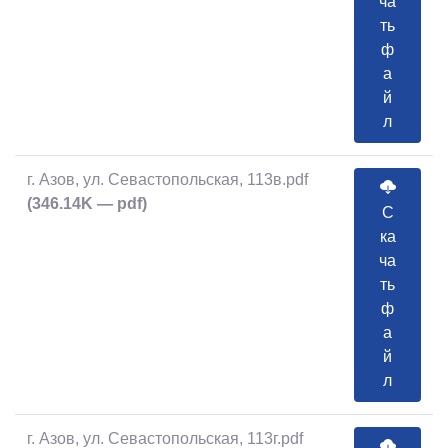
ча
ть
ф
а
й
л
г. Азов, ул. Севастопольская, 113в.pdf
(346.14K — pdf)
С
ка
ча
ть
ф
а
й
л
г. Азов, ул. Севастопольская, 113г.pdf