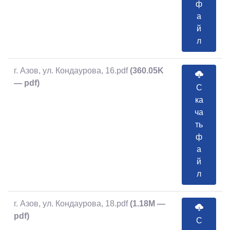
ф
а
й
л
г. Азов, ул. Кондаурова, 16.pdf
(360.05K
— pdf)
С
ка
ча
ть
ф
а
й
л
г. Азов, ул. Кондаурова, 18.pdf
(1.18M —
pdf)
С