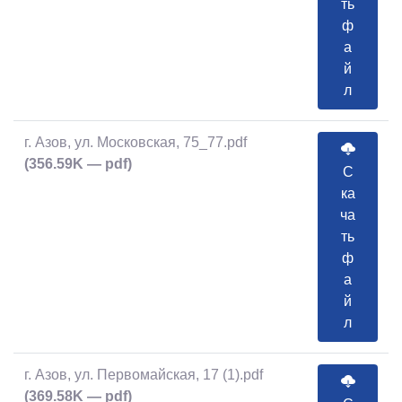
ть
ф
а
й
л
г. Азов, ул. Московская, 75_77.pdf
(356.59K — pdf)
С
ка
ча
ть
ф
а
й
л
г. Азов, ул. Первомайская, 17 (1).pdf
(369.58K — pdf)