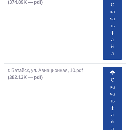
(374.89K — pdf)
С
ка
ча
ть
ф
а
й
л
г. Батайск, ул. Авиационная, 10.pdf
(382.13K — pdf)
С
ка
ча
ть
ф
а
й
л