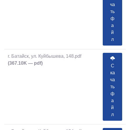
ча
ть
ф
а
й
л
г. Батайск, ул. Куйбышева, 148.pdf
(367.10K — pdf)
С
ка
ча
ть
ф
а
й
л