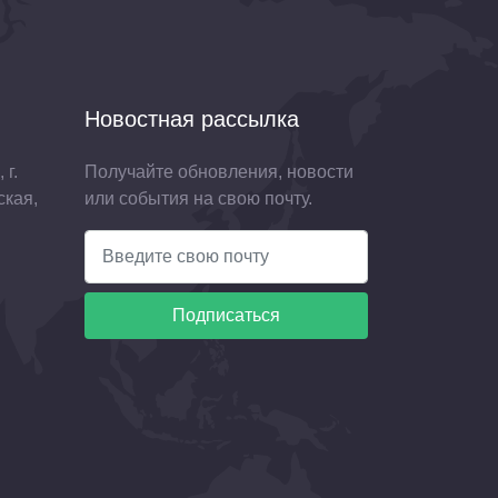
Новостная рассылка
 г.
Получайте обновления, новости
ская,
или события на свою почту.
Подписаться