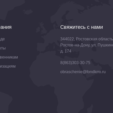
ания
Свяжитесь с нами
нде
344022, Ростовская область,
Ростов-на-Дону, ул. Пушкин
кты
д. 174
венникам
8(863)303-30-75
изациям
obraschenie@fondkrro.ru