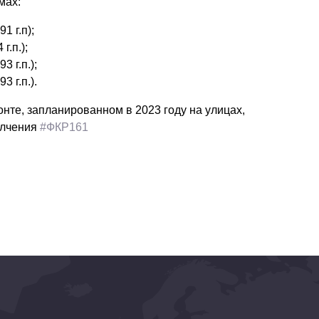
мах:
1 г.п);
г.п.);
 г.п.);
 г.п.).
те, запланированном в 2023 году на улицах,
олчения
#ФКР161