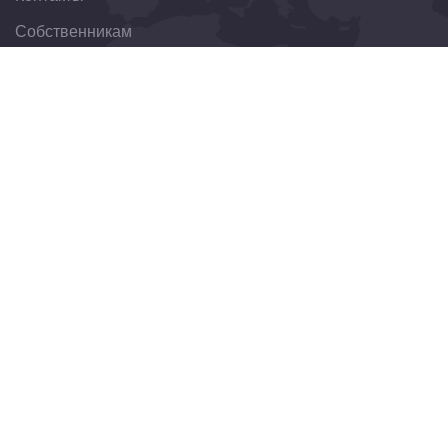
Собственникам
Организациям
Свяжитесь с нами
344022, Ростовская область, г. Ростов-на-Дону, ул.
Пушкинская, д. 174
8(863)303-30-75
obraschenie@fondkrro.ru
Новостная рассылка
Получайте обновления, новости или события на свою
почту.