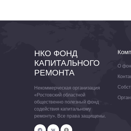
НКО ФОНД
Комп
КАПИТАЛЬНОГО
О фо
РЕМОНТА
Конта
Собст
Некоммерческая организация
«Ростовский областной
Орган
общественно полезный фонд
содействия капитальному
ремонту». Все права защищены.