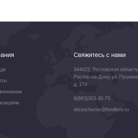
ания
Свяжитесь с нами
нде
344022, Ростовская область,
Ростов-на-Дону, ул. Пушкин
кты
д. 174
венникам
8(863)303-30-75
изациям
obraschenie@fondkrro.ru