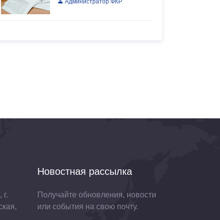
Администратор ФКР
Новостная рассылка
 г.
Получайте обновления, новости
ская,
или события на свою почту.