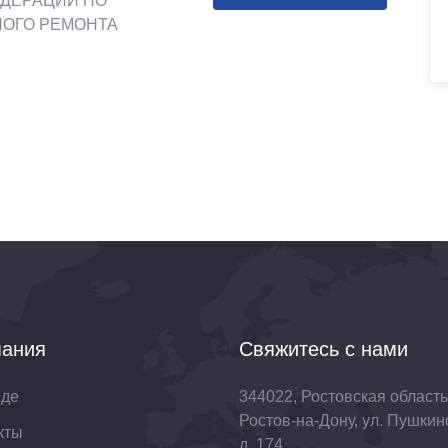
ЕДЕРАЦИИ ПО
НОГО РЕМОНТА
ания
Свяжитесь с нами
нде
344022, Ростовская область,
Ростов-на-Дону, ул. Пушкин
кты
д. 174