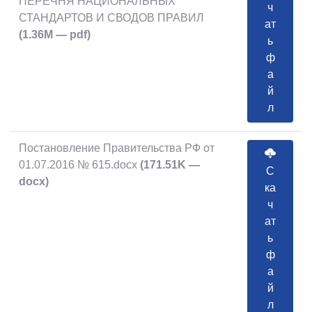
ПЕРЕЧНЯ НАЦИОНАЛЬНЫХ
ч
СТАНДАРТОВ И СВОДОВ ПРАВИЛ
ат
(1.36M — pdf)
ь
ф
а
й
л
Постановление Правительства РФ от
01.07.2016 № 615.docx
(171.51K —
С
docx)
ка
ч
ат
ь
ф
а
й
л