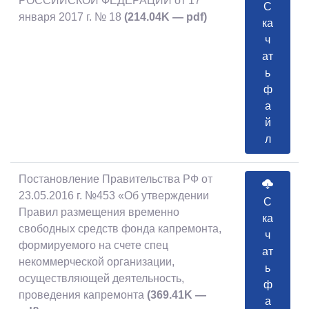
РОССИЙСКОЙ ФЕДЕРАЦИИ от 17
С
января 2017 г. № 18
(214.04K — pdf)
ка
ч
ат
ь
ф
а
й
л
Постановление Правительства РФ от
23.05.2016 г. №453 «Об утверждении
С
Правил размещения временно
ка
свободных средств фонда капремонта,
ч
формируемого на счете спец
ат
некоммерческой организации,
ь
осуществляющей деятельность,
ф
проведения капремонта
(369.41K —
а