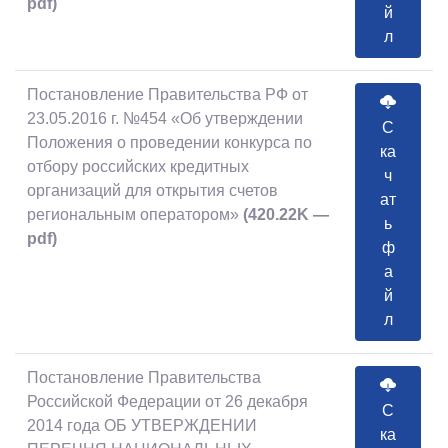
pdf)
й
л
Постановление Правительства РФ от
23.05.2016 г. №454 «Об утверждении
С
Положения о проведении конкурса по
ка
отбору российских кредитных
ч
организаций для открытия счетов
ат
региональным оператором»
(420.22K —
ь
pdf)
ф
а
й
л
Постановление Правительства
Российской Федерации от 26 декабря
С
2014 года ОБ УТВЕРЖДЕНИИ
ка