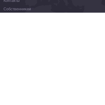
Контакты
Собственникам
Организациям
Свяжитесь с нами
344022, Ростовская область, г. Ростов-на-Дону, ул.
Пушкинская, д. 174
8(863)303-30-75
obraschenie@fondkrro.ru
Новостная рассылка
Получайте обновления, новости или события на свою
почту.