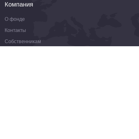
Компания
О фонде
Контакты
Собственникам
Организациям
Свяжитесь с нами
344022, Ростовская область, г. Ростов-на-Дону, ул.
Пушкинская, д. 174
8(863)303-30-75
obraschenie@fondkrro.ru
Новостная рассылка