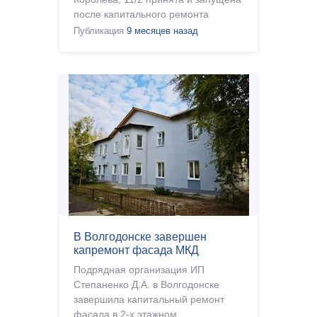
после капитального ремонта
система электроснабжения. Ремонт
Публикация
9 месяцев назад
системы в 8-этажном доме
выполняла
В Волгодонске завершен
капремонт фасада МКД
Подрядная организация ИП
Степаненко Д.А. в Волгодонске
завершила капитальный ремонт
фасада в 2-х этажном