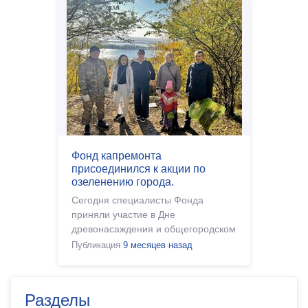
Фонд капремонта
присоединился к акции по
озеленению города.
Сегодня специалисты Фонда
приняли участие в Дне
древонасаждения и общегородском
субботнике. Участники высадили
Публикация
9 месяцев назад
деревья и кустарники в разных
районах нашего пре�
Разделы