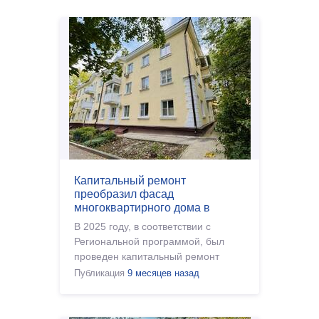
систем. Подрядчик произвел де
Капитальный ремонт
преобразил фасад
многоквартирного дома в
Ростове.
В 2025 году, в соответствии с
Региональной программой, был
проведен капитальный ремонт
фасада в многоквартирном доме по
Публикация
9 месяцев назад
адресу: пер. Забайкальский, 5/5.
Работы были