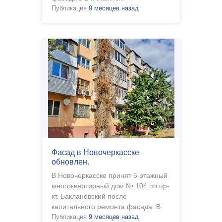
многоквартирном доме 1954 года
Публикация
9 месяцев назад
постройки по адресу пер. Пушк�
Фасад в Новочеркасске
обновлен.
В Новочеркасске принят 5-этажный
многоквартирный дом № 104 по пр-
кт. Баклановский после
капитального ремонта фасада. В
ходе капитального ремонта была
Публикация
9 месяцев назад