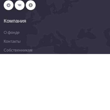
Компания
О фонде
Контакты
Собственникам
Организациям
Свяжитесь с нами
344022, Ростовская область, г. Ростов-на-Дону, ул.
Пушкинская, д. 174
8(863)303-30-75
obraschenie@fondkrro.ru