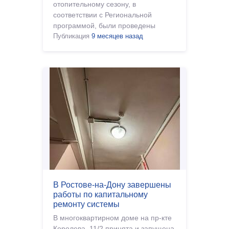
отопительному сезону, в
соответствии с Региональной
программой, были проведены
работы по капитальному ремонту
Публикация
9 месяцев назад
теплоснабжения на 87 объектах,
В Ростове-на-Дону завершены
работы по капитальному
ремонту системы
электроснабжения
В многоквартирном доме на пр-кте
Королева, 11/2 принята и запущена