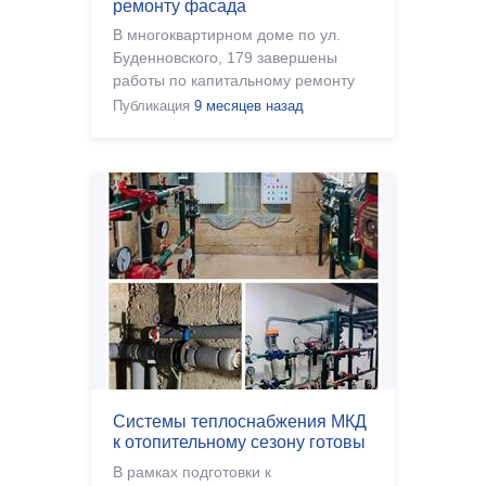
ремонту фасада
В многоквартирном доме по ул.
Буденновского, 179 завершены
работы по капитальному ремонту
фасада. 4-х этажный МКД был
Публикация
9 месяцев назад
построен в 1961 году. На объекте
работы проводила
Системы теплоснабжения МКД
к отопительному сезону готовы
В рамках подготовки к