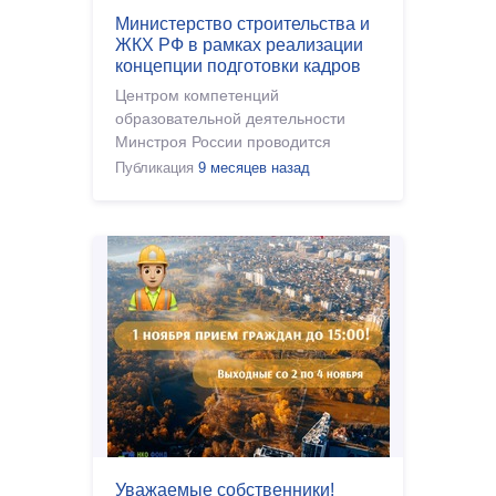
Министерство строительства и
ЖКХ РФ в рамках реализации
концепции подготовки кадров
для строительной отрасли и
Центром компетенций
ЖКХ проводит работу по
образовательной деятельности
развитию кадрового
Минстроя России проводится
потенциала.
ежегодное комплексное
Публикация
9 месяцев назад
исследование. Приглашаем
принять участие в исследовании:
Уважаемые собственники!