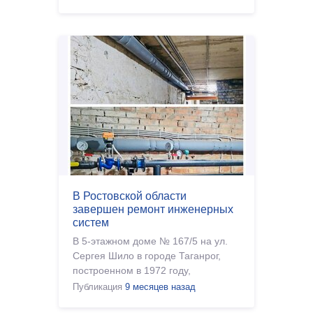
выполнена окр
В Ростовской области
завершен ремонт инженерных
систем
В 5-этажном доме № 167/5 на ул.
Сергея Шило в городе Таганрог,
построенном в 1972 году,
подрядчик ООО «Новатор»
Публикация
9 месяцев назад
завершил ремонт инженерных